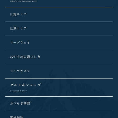
What’s Izu Panorama Park
山麓エリア
山頂エリア
ロープウェイ
おすすめの過ごし方
ライブカメラ
グルメ＆ショップ
Groumet & Store
かつらぎ茶寮
葛城珈琲