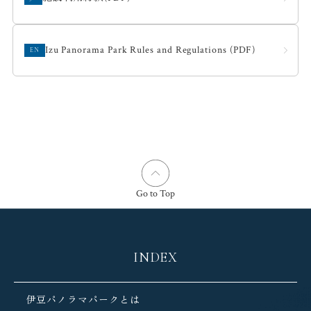
Izu Panorama Park Rules and Regulations (PDF)
EN
Go to Top
INDEX
伊豆パノラマパークとは