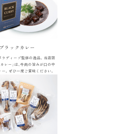
ブラックカレー
パラディーゾ監修の逸品。当店限
カレー」は、⽜⾁の旨みが⼝の中
レー。ぜひ⼀度ご賞味ください。