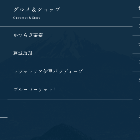
グルメ＆ショップ
Groumet & Store
かつらぎ茶寮
葛城珈琲
トラットリア
伊豆パラディーゾ
ブルーマーケット！