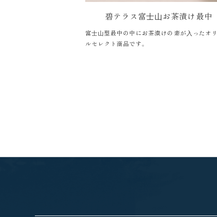
碧テラス富⼠⼭お茶漬け最中
富⼠⼭型最中の中にお茶漬けの素が⼊ったオ
ルセレクト商品です。