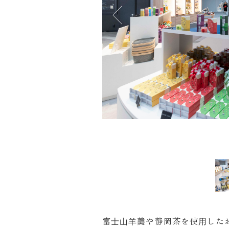
富⼠⼭⽺羹や静岡茶を使⽤した