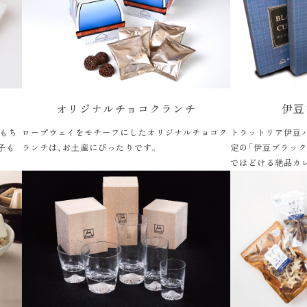
オリジナルチョコクランチ
伊⾖
もち
ロープウェイをモチーフにしたオリジナルチョコク
トラットリア伊⾖
⼦も
ランチは、お⼟産にぴったりです。
定の「伊⾖ブラック
でほどける絶品カ