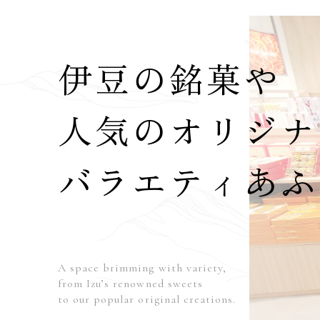
伊豆の銘菓や
人気のオリジナ
バラエティあふ
A space brimming with variety,
from Izu’s renowned sweets
to our popular original creations.