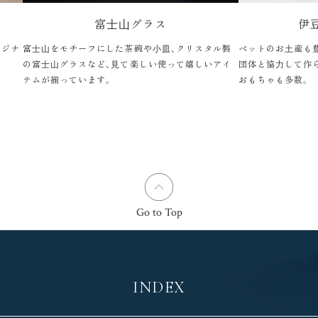
富⼠⼭グラス
伊
リジナ
富⼠⼭をモチーフにした茶碗や⼩⽫、クリスタル製
ペットのお⼟産も
の富⼠⼭グラスなど、⾒て楽しい使って嬉しいアイ
団体と協⼒して作
テムが揃っています。
おもちゃも多数。
Go to Top
INDEX