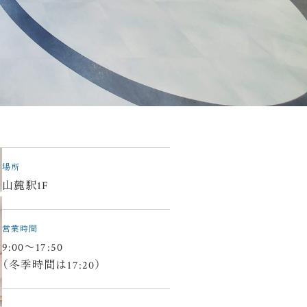
場所
山麓駅1F
営業時間
9:00〜17:50
（冬季時間は17:20）