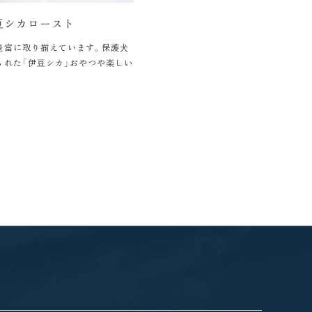
⾖シカロースト
豊富に取り揃えています。保護⽝
られた「伊⾖シカ」おやつや楽しい