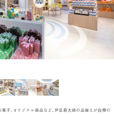
お菓⼦、オリジナル商品など、伊⾖最⼤級の品揃えが⾃慢の