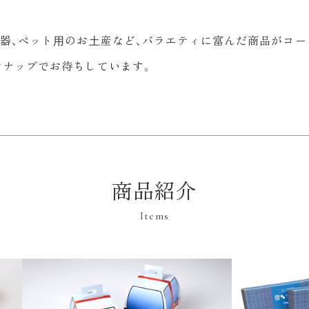
器、ペット⽤のお⼟産など、バラエティに富んだ商品がコー
ンナップでお待ちしています。
商品紹介
Items