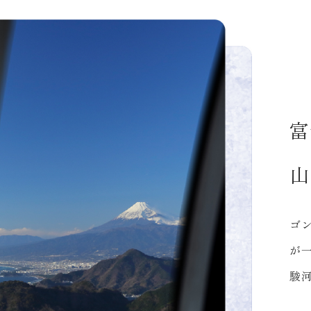
富
山
ゴ
が
駿