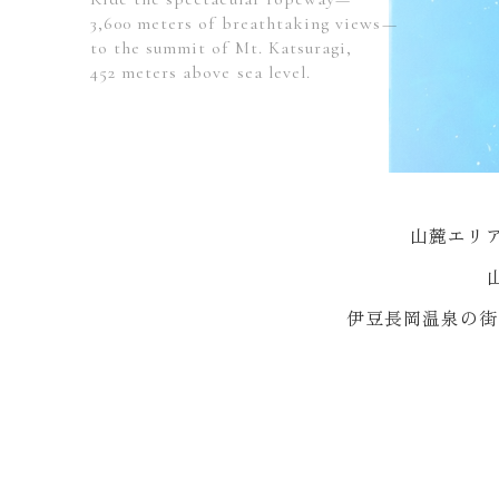
3,600 meters of breathtaking views—
to the summit of Mt. Katsuragi,
452 meters above sea level.
山麓エリア
伊豆長岡温泉の街