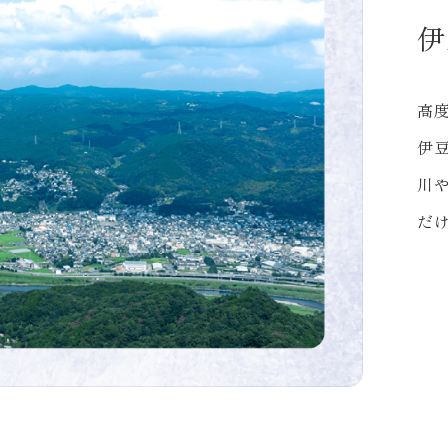
伊
高
伊
川
だ