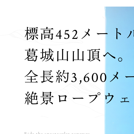
標高452メート
葛城山山頂へ。
全長約3,600
絶景ロープウェ
Ride the spectacular ropeway—