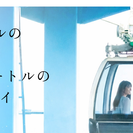
ルの
メートルの
イ