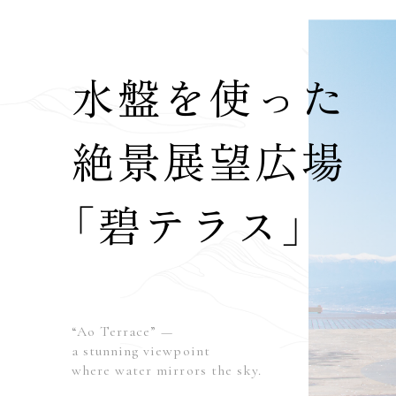
水盤を使った
絶景展望広場
「碧テラス」
“Ao Terrace” —
a stunning viewpoint
where water mirrors the sky.