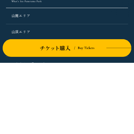
What’s Izu Panorama Park
山麓エリア
山頂エリア
ロープウェイ
おすすめの過ごし方
ライブカメラ
グルメ＆ショップ
Groumet & Store
かつらぎ茶寮
葛城珈琲