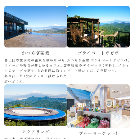
かつらぎ茶寮
プライベートガゼボ
富士山や駿河湾の絶景を眺めながら、
かつらぎ茶寮 プライベートガゼボは、
スイーツや軽食が楽しめるカフェ。店
予約制のデイベッド（有料）。プライ
内のテーブル席や、山の斜面に沿って
ベート感たっぷりの空間です。
張り出した2段のデッキに設けられた
席へどうぞ。
アクアリング
ブルーマーケット！