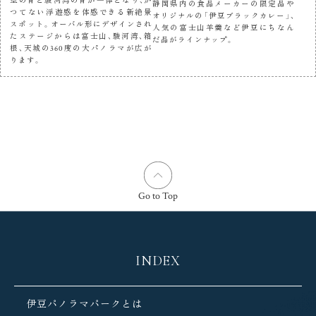
空の青と駿河湾の青が一体となり、か
静岡県内の食品メーカーの限定品や
つてない浮遊感を体感できる新絶景
オリジナルの「伊豆ブラックカレー」、
スポット。オーバル形にデザインされ
人気の富士山羊羹など伊豆にちなん
たステージからは富士山、駿河湾、箱
だ品がラインナップ。
根、天城の360度の大パノラマが広が
ります。
Go to Top
INDEX
伊豆パノラマパークとは