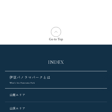
Go to Top
INDEX
伊豆パノラマパークとは
What’s Izu Panorama Park
山麓エリア
山頂エリア