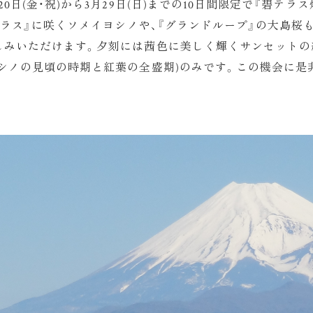
0日(金・祝)から3月29日(日)までの10日間限定で『碧テ
碧テラス』に咲くソメイヨシノや、『グランドループ』の大島
しみいただけます。夕刻には茜色に美しく輝くサンセットの
シノの見頃の時期と紅葉の全盛期)のみです。この機会に是