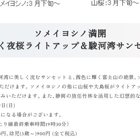
ソメイヨシノ満開
く夜桜ライトアップ＆駿河湾サンセッ
駿河湾に美しく沈むサンセットと、茜色に輝く富士山の絶景、
ただけます。ソメイヨシノの他に山桜や大島桜がライトア
しみいただけます。また、静岡の放任竹林を活用した幻想的
日(日)
なる場合がございます。
上り線最終乗車時間19時30分）
0円、幼児(3歳～)900円 (全て税込)