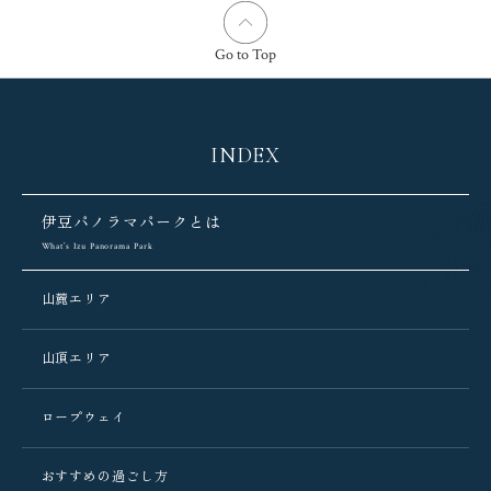
Go to Top
INDEX
伊豆パノラマパークとは
What’s Izu Panorama Park
山麓エリア
山頂エリア
ロープウェイ
おすすめの過ごし方